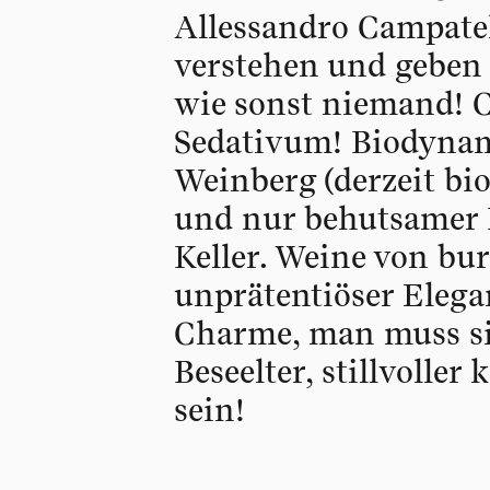
Allessandro Campatell
verstehen und geben
wie sonst niemand! 
Sedativum! Biodynam
Weinberg (derzeit bio
und nur behutsamer 
Keller. Weine von bu
unprätentiöser Elega
Charme, man muss sie
Beseelter, stillvoller
sein!