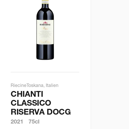
Riecine
Toskana, Italien
CHIANTI
CLASSICO
RISERVA DOCG
2021
75cl