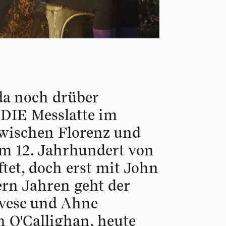
da noch drüber
 DIE Messlatte im
zwischen Florenz und
dem 12. Jahrhundert von
et, doch erst mit John
rn Jahren geht der
ovese und Ahne
n O'Callighan, heute