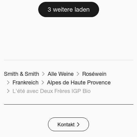
3 weitere laden
Smith & Smith
Alle Weine
Roséwein
Frankreich
Alpes de Haute Provence
L'été avec Deux Frères IGP Bio
Château La Mascaronne
Provence, Frankreich
CHÂTEAU LA MASCARONNE
ROSÉ AOP BIO
2024
450cl
Kontakt