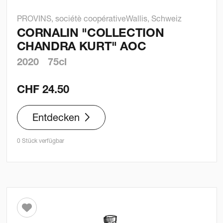
PROVINS, sociétè coopérative
Wallis, Schweiz
CORNALIN "COLLECTION
CHANDRA KURT" AOC
2020
75cl
CHF
24.50
Entdecken
0 Stück verfügbar