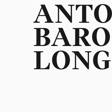
ANT
BAR
LONG