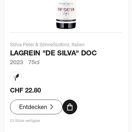
Sölva Peter & Söhne
Südtirol, Italien
LAGREIN "DE SILVA" DOC
2023
75cl
CHF
22.80
Entdecken
23 Stück verfügbar