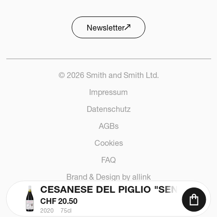
Entdecken
Newsletter
240 Stück verfügbar
© 2026 Smith and Smith Ltd.
Impressum
Datenschutz
AGBs
Cookies
FAQ
Brand & Design by allink
CESANESE DEL PIGLIO "SENZA VAN
CHF
20.50
2020
75cl