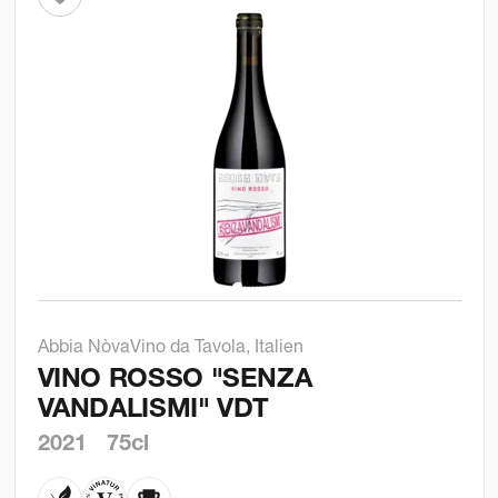
Abbia Nòva
Vino da Tavola, Italien
VINO ROSSO "SENZA
VANDALISMI" VDT
2021
75cl